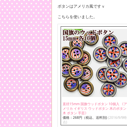
ボタンはアメリカ風ですｖ
こちらを使いました。
直径15mm 国旗ウッドボタン 10個入 《ア
メリカ イギリス ウッドボタン 木のボタン
木 ボタン 手芸》
価格：268円（税込、送料別)
(2016/9/9時
点)