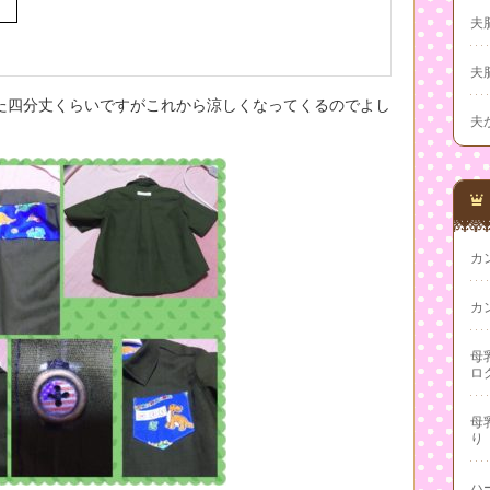
夫
夫
た四分丈くらいですがこれから涼しくなってくるのでよし
夫
カ
カ
母
ロ
母
り
ハ