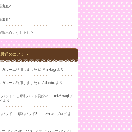
脳出血2
脳出血1
が脳出血になりました
最近のコメント
ンガルーム利用しました
に
MizNagi
より
ンガルーム利用しました
に
Atlantic
より
乳パッド3
に
母乳パッド貝殻ver. | miz*nagiブ
グ
より
乳パッド
に
母乳パッド3 | miz*nagiブログ
よ
ーフパンツ140・110サイズ
に
ハーフパンツ |