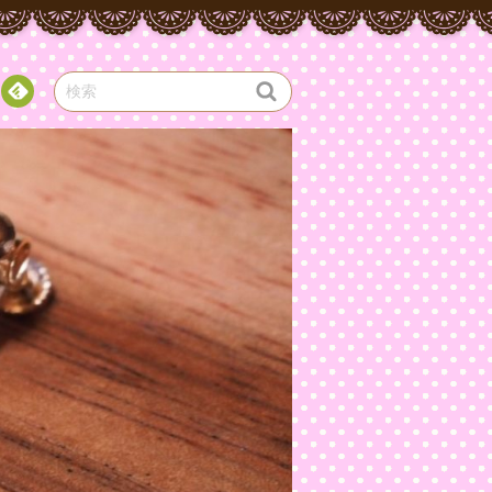
Fee
dly