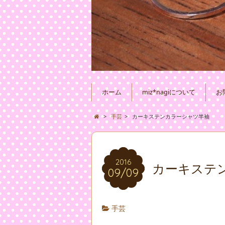
ホーム
miz*nagiについて
お
>
手芸
>
カーキステンカラーシャツ半袖
2016
カーキステ
09/09
手芸