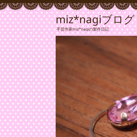
miz*nagiブログ
手芸作家miz*nagiの製作日記