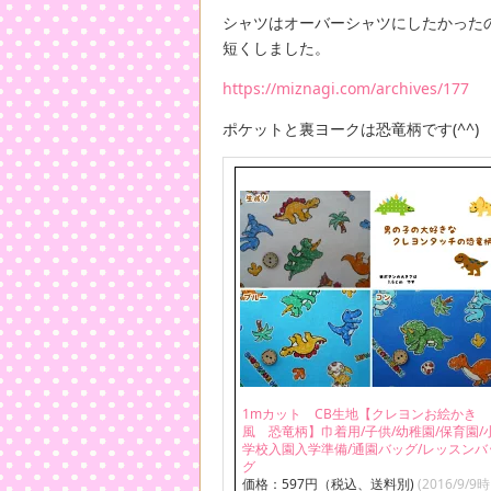
シャツはオーバーシャツにしたかった
短くしました。
https://miznagi.com/archives/177
ポケットと裏ヨークは恐竜柄です(^^)
1mカット CB生地【クレヨンお絵かき
風 恐竜柄】巾着用/子供/幼稚園/保育園/
学校入園入学準備/通園バッグ/レッスンバ
グ
価格：597円（税込、送料別)
(2016/9/9時