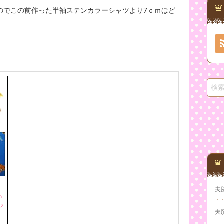
のでこの前作った半袖ステンカラーシャツより7ｃｍほど
夫
小
ッ
夫