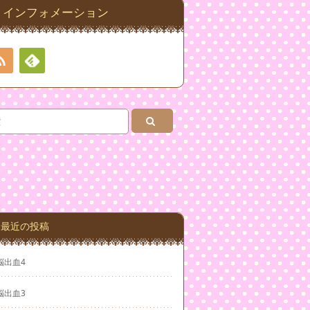
インフォメーション
RSS
Feedly
最近の投稿
脳出血4
脳出血3