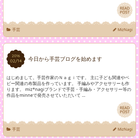
READ
READ
POST
POST
手芸
MizNagi
2016
2016
今日から手芸ブログを始めます
02/14
02/14
はじめまして。手芸作家のＮａｇｉです。 主に子ども関連やベ
ビー関連の布製品を作っています。 手編みやアクセサリーも作
ります。 miz*nagiブランドで手芸・手編み・アクセサリー等の
作品をminneで発売させていただいて …
READ
READ
POST
POST
手芸
MizNagi