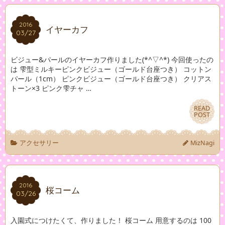
2016
2016
イヤーカフ
03/27
03/27
ビジュー&パールのイヤーカフ作りました(*^▽^*) 今回使ったの
は 雫型ミルキーピンクビジュー（ゴールド台座つき） コットン
パール（1cm） ピンクビジュー（ゴールド台座つき） クリアス
トーン×3 ピンク雫チャ …
READ
READ
POST
POST
アクセサリー
MizNagi
2016
2016
桜コーム
03/26
03/26
入園式につけたくて、作りました！ 桜コーム 用意するのは 100