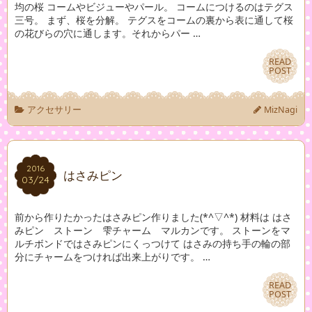
均の桜 コームやビジューやパール。 コームにつけるのはテグス
三号。 まず、桜を分解。 テグスをコームの裏から表に通して桜
の花びらの穴に通します。それからパー …
READ
READ
POST
POST
アクセサリー
MizNagi
2016
2016
はさみピン
03/24
03/24
前から作りたかったはさみピン作りました(*^▽^*) 材料は はさ
みピン ストーン 雫チャーム マルカンです。 ストーンをマ
ルチボンドではさみピンにくっつけて はさみの持ち手の輪の部
分にチャームをつければ出来上がりです。 …
READ
READ
POST
POST