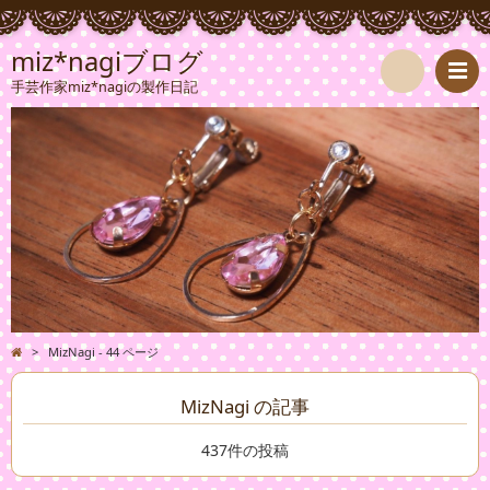
miz*nagiブログ
手芸作家miz*nagiの製作日記
検
索
>
MizNagi - 44 ページ
MizNagi の記事
437件の投稿