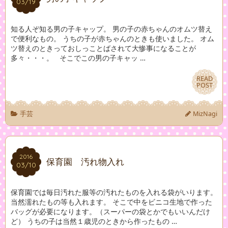
03/19
03/19
知る人ぞ知る男の子キャップ。 男の子の赤ちゃんのオムツ替え
で便利なもの。 うちの子が赤ちゃんのときも使いました。 オム
ツ替えのときっておしっことばされて大惨事になることが
多々・・・。 そこでこの男の子キャッ …
READ
READ
POST
POST
手芸
MizNagi
2016
2016
保育園 汚れ物入れ
03/10
03/10
保育園では毎日汚れた服等の汚れたものを入れる袋がいります。
当然濡れたもの等も入れます。 そこで中をビニコ生地で作った
バッグが必要になります。（スーパーの袋とかでもいいんだけ
ど） うちの子は当然１歳児のときから作ったもの …