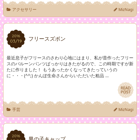
アクセサリー
MizNagi
2016
2016
フリースズボン
03/19
03/19
最近息子がフリースのさわり心地にはまり、私が昔作ったフリー
スのバルーンパンツばっかりはきたがるので、この時期ですが新
たに作りました！ もうあったかくなってきたっていうの
に・・・(^^;) かんぽ生命さんからいただいた粗品 …
READ
READ
POST
POST
手芸
MizNagi
2016
2016
男の子キャップ