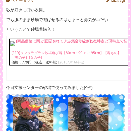
ベビー＆ママ
MizNagi
砂が好きっぽい次男。
でも服のまま砂場で遊ばせるのはちょっと勇気が…(^^;)
ということで砂場着購入！
[EFD]タフタラグラン砂場遊び着【80cm・90cm・95cm】【春もの】
［男の子］[女の子]
価格：779円（税込、送料別)
(2018/3/16時点)
今日支援センターの砂場で使ってみました(^-^)