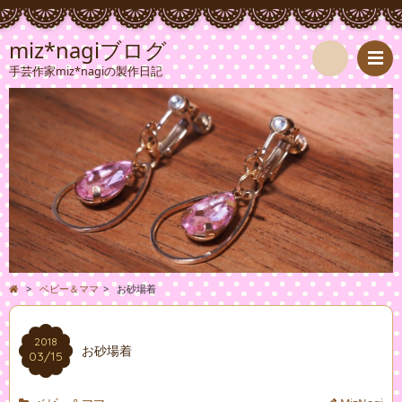
miz*nagiブログ
手芸作家miz*nagiの製作日記
検
索
>
ベビー＆ママ
>
お砂場着
2018
お砂場着
03/15