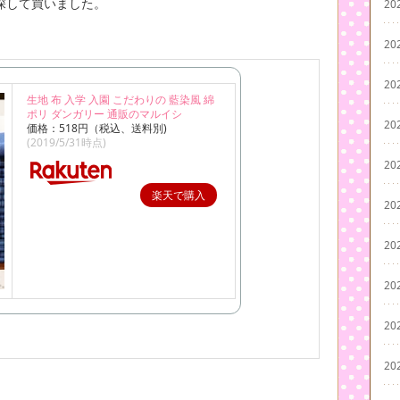
探して買いました。
20
20
20
生地 布 入学 入園 こだわりの 藍染風 綿
ポリ ダンガリー 通販のマルイシ
20
価格：518円（税込、送料別)
(2019/5/31時点)
20
楽天で購入
20
20
20
20
20