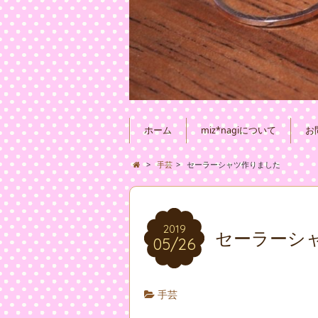
ホーム
miz*nagiについて
お
>
手芸
>
セーラーシャツ作りました
2019
セーラーシ
05/26
手芸