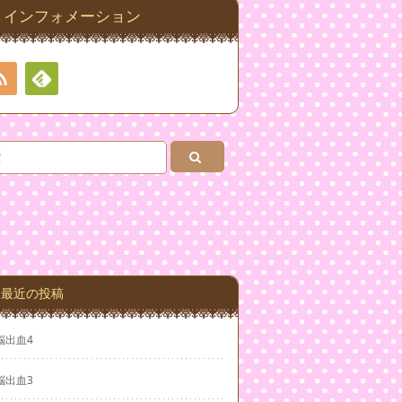
インフォメーション
RSS
Feedly
最近の投稿
脳出血4
脳出血3