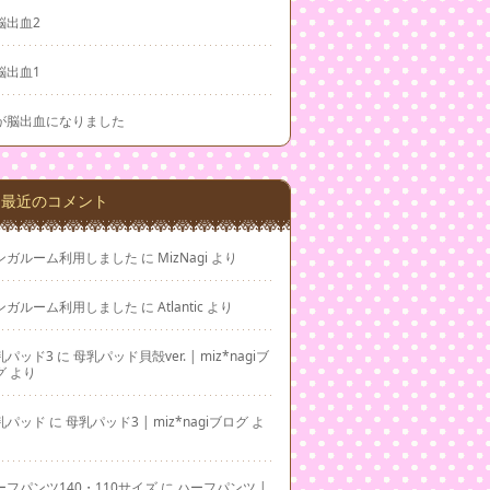
脳出血2
脳出血1
が脳出血になりました
最近のコメント
ンガルーム利用しました
に
MizNagi
より
ンガルーム利用しました
に
Atlantic
より
乳パッド3
に
母乳パッド貝殻ver. | miz*nagiブ
グ
より
乳パッド
に
母乳パッド3 | miz*nagiブログ
よ
ーフパンツ140・110サイズ
に
ハーフパンツ |