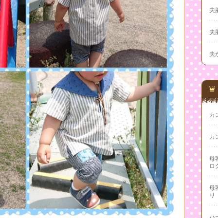
夫
夫
夫
カ
カ
母
ロ
母
り
ハ