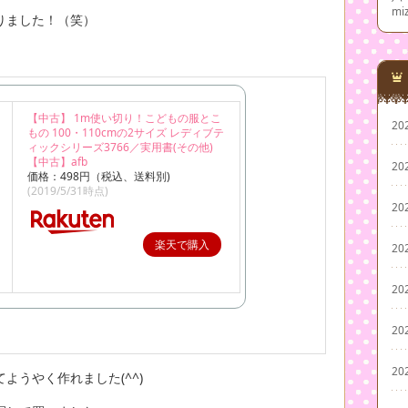
mi
りました！（笑）
【中古】 1m使い切り！こどもの服とこ
20
もの 100・110cmの2サイズ レディブテ
ィックシリーズ3766／実用書(その他)
【中古】afb
20
価格：498円（税込、送料別)
(2019/5/31時点)
20
楽天で購入
20
20
20
20
ようやく作れました(^^)