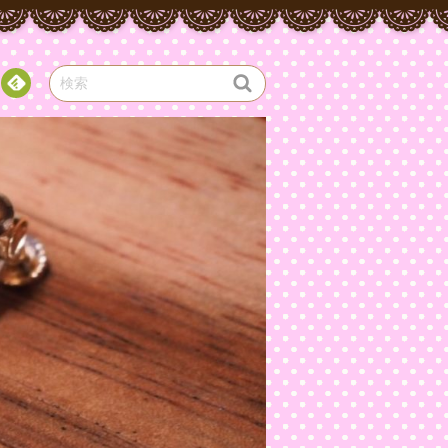
Fee
dly