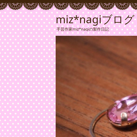
miz*nagiブログ
手芸作家miz*nagiの製作日記