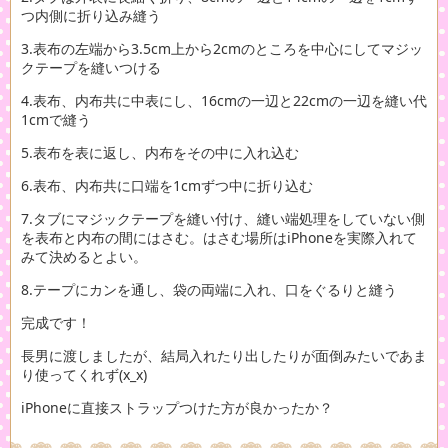
つ内側に折り込み縫う
3.表布の左端から3.5cm上から2cmのところを中心にしてマジッ
クテープを縫いつける
4.表布、内布共に中表にし、16cmの一辺と22cmの一辺を縫い代
1cmで縫う
5.表布を表に返し、内布をその中に入れ込む
6.表布、内布共に口端を1cmずつ中に折り込む
7.タブにマジックテープを縫い付け、縫い端処理をしていない側
を表布と内布の間にはさむ。はさむ場所はiPhoneを実際入れて
みて決めるとよい。
8.テープにカンを通し、袋の両端に入れ、口をぐるりと縫う
完成です！
長男に渡しましたが、結局入れたり出したりが面倒みたいであま
り使ってくれず(x_x)
iPhoneに直接ストラップつけた方が良かったか？