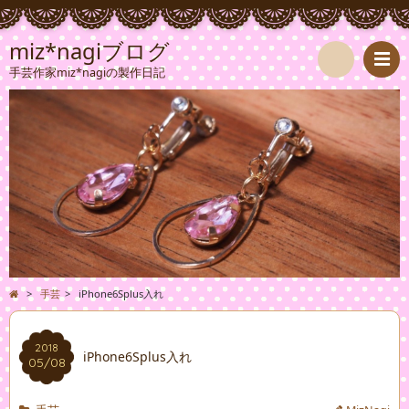
miz*nagiブログ
手芸作家miz*nagiの製作日記
検
索
>
手芸
>
iPhone6Splus入れ
2018
iPhone6Splus入れ
05/08