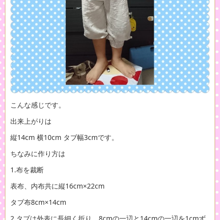
こんな感じです。
出来上がりは
縦14cm 横10cm タブ幅3cmです。
ちなみに作り方は
1.布を裁断
表布、内布共に縦16cm×22cm
タブ布8cm×14cm
2.タブは外表に長細く折り、8cmの一辺と14cmの一辺を1cmず