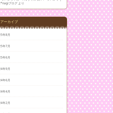
z*nagiブログ
より
アーカイブ
25年8月
25年7月
25年6月
24年9月
24年6月
24年4月
24年2月