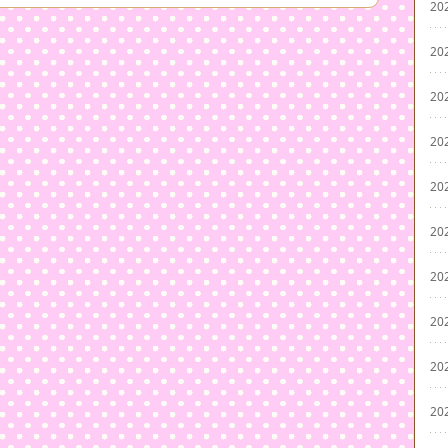
20
20
20
20
20
20
20
20
20
20