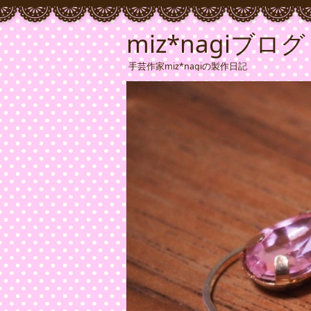
miz*nagiブログ
手芸作家miz*nagiの製作日記