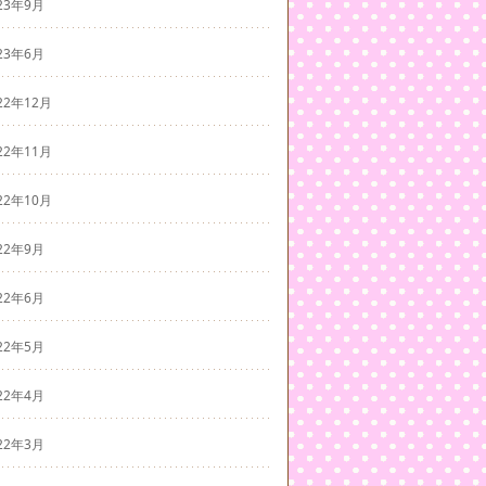
23年9月
23年6月
22年12月
22年11月
22年10月
22年9月
22年6月
22年5月
22年4月
22年3月