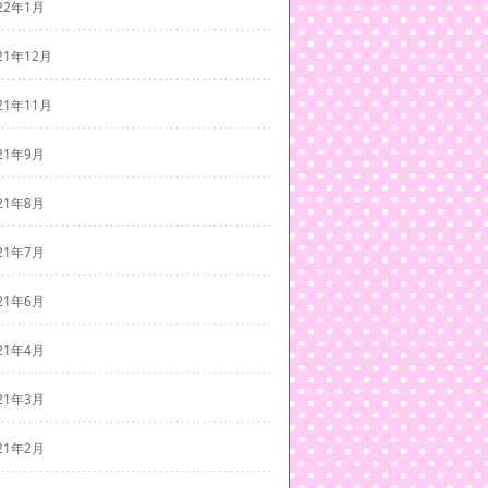
22年1月
21年12月
21年11月
21年9月
21年8月
21年7月
21年6月
21年4月
21年3月
21年2月