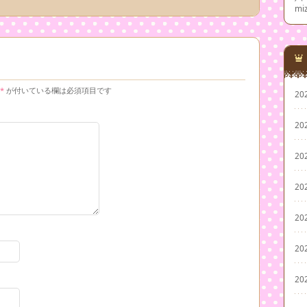
mi
*
が付いている欄は必須項目です
20
20
20
20
20
20
20