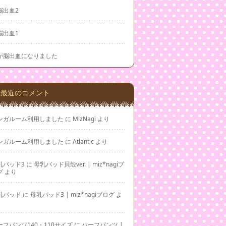
脳出血2
脳出血1
が脳出血になりました
最近のコメント
ンガルーム利用しました
に
MizNagi
より
ンガルーム利用しました
に
Atlantic
より
乳パッド3
に
母乳パッド貝殻ver. | miz*nagiブ
グ
より
乳パッド
に
母乳パッド3 | miz*nagiブログ
よ
ーフパンツ140・110サイズ
に
ハーフパンツ |