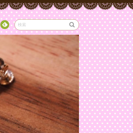
Fee
dly