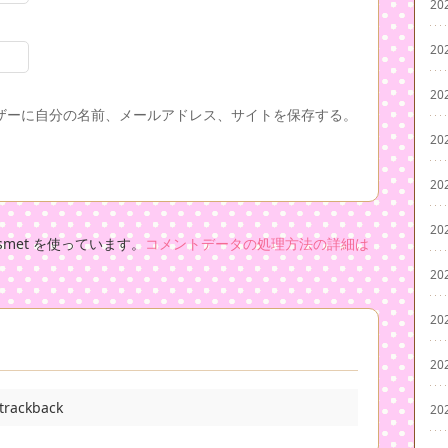
20
20
20
ザーに自分の名前、メールアドレス、サイトを保存する。
20
20
20
met を使っています。
コメントデータの処理方法の詳細は
20
20
20
trackback
20