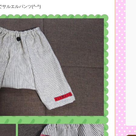
ルエルパンツ(^-^)