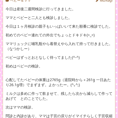
ベビー＆ママ
MizNagi
今日は産後二週間検診に行ってきました。
ママとベビーと二人とも検診しました。
今日は１ヶ月検診の親子もいっぱいいて来た順番に検診でした。
初めてのベビー連れての外出でちょっとドキドキ(>_<)
ママリュックに哺乳瓶やら着替えやら入れて持って行きました。
（なつかしー）
ベビーはずっとおとなしく待ってました(^-^)
初めはベビーの検診。
心配してたベビーの体重は2765g（退院時から＋261g 一日あた
り26.1g増）でまずまず。よかったー。(^｡^;)
ミルクは多めに作って飲ませて、残したら次から減らして作って
あげて とのことでした。
次はママの検診。
問診と内診があり、ママは子宮の戻りがイマイチらしく子宮収縮