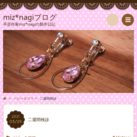
miz*nagiブログ
手芸作家miz*nagiの製作日記
検
索
>
ベビー＆ママ
>
二週間検診
2021
二週間検診
03/29