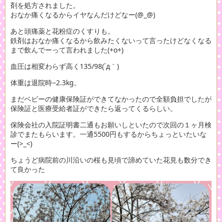
剤を処方されました。
おなか痛くなるからイヤなんだけどなー(@_@)
あと頭痛薬と花粉症のくすりも。
鉄剤はおなか痛くなるから飲みたくないって言ったけどなくなる
まで飲んでーって言われました(+o+)
血圧は相変わらず高く135/98(´д｀)
体重は退院時−2.3kg。
まだベビーの健康保険証ができてなかったので全額負担でしたが
保険証と医療受給者証ができたら返ってくるらしい。
保険会社の入院証明書二通もお願いしといたので次回の１ヶ月検
診でまたもらいます。一通5500円もするからちょっといたいな
ー(>_<)
ちょうど病院前の川沿いの桜も見頃で諦めていた花見も数分でき
て良かった