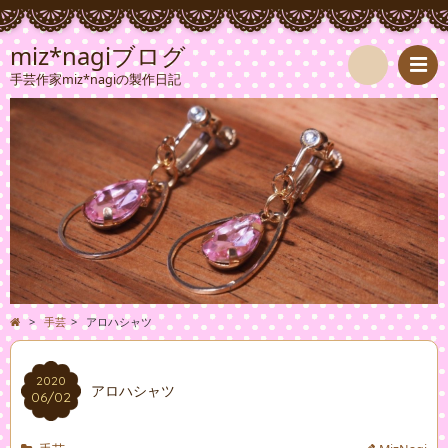
miz*nagiブログ
手芸作家miz*nagiの製作日記
検
索
>
手芸
>
アロハシャツ
2020
アロハシャツ
06/02