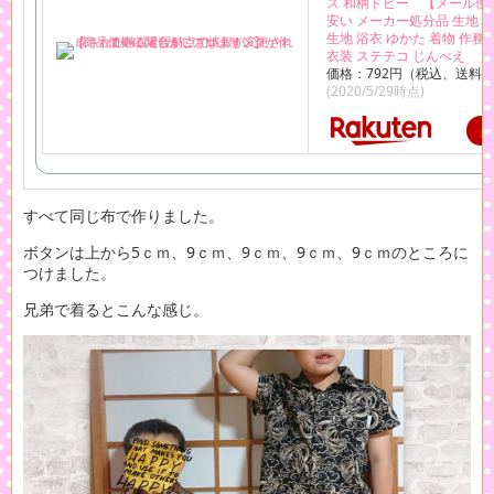
ス 和柄ドビー 【メール便
安い メーカー処分品 生地 
生地 浴衣 ゆかた 着物 作務
衣装 ステテコ じんべえ
価格：792円（税込、送料別
(2020/5/29時点)
すべて同じ布で作りました。
ボタンは上から5ｃｍ、9ｃｍ、9ｃｍ、9ｃｍ、9ｃｍのところに
つけました。
兄弟で着るとこんな感じ。