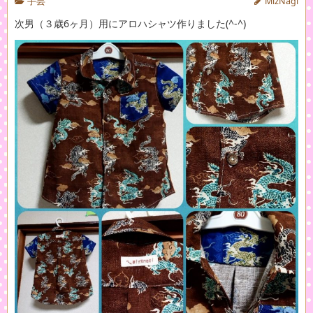
手芸
MizNagi
次男（３歳6ヶ月）用にアロハシャツ作りました(^-^)