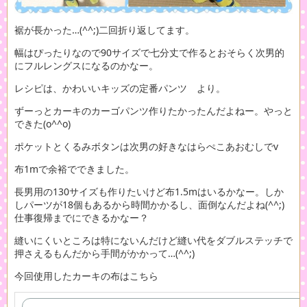
裾が長かった…(^^;)二回折り返してます。
幅はぴったりなので90サイズで七分丈で作るとおそらく次男的
にフルレングスになるのかなー。
レシピは、かわいいキッズの定番パンツ より。
ずーっとカーキのカーゴパンツ作りたかったんだよねー。やっと
できた(o^^o)
ポケットとくるみボタンは次男の好きなはらぺこあおむしでv
布1mで余裕でできました。
長男用の130サイズも作りたいけど布1.5mはいるかなー。しか
しパーツが18個もあるから時間かかるし、面倒なんだよね(^^;)
仕事復帰までにできるかなー？
縫いにくいところは特にないんだけど縫い代をダブルステッチで
押さえるもんだから手間がかかって…(^^;)
今回使用したカーキの布はこちら