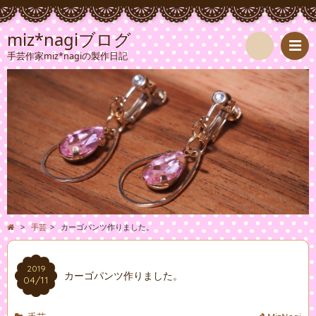
miz*nagiブログ
手芸作家miz*nagiの製作日記
検
索
>
手芸
>
カーゴパンツ作りました。
2019
カーゴパンツ作りました。
04/11