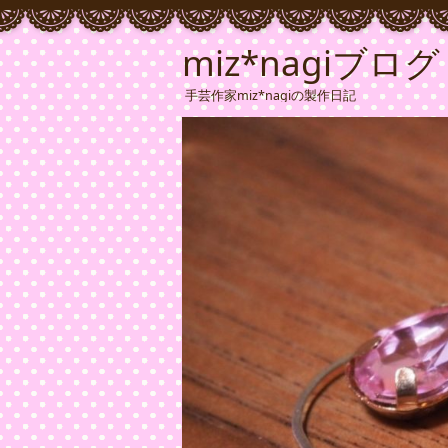
miz*nagiブログ
手芸作家miz*nagiの製作日記