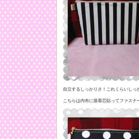
自立するしっかりさ！これくらいしっ
こちらは内布に接着芯貼ってファスナー