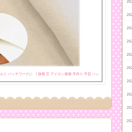
20
20
20
20
20
20
 キルト パッチワークに 《 接着 芯 アイロン接着 手作り 手芸 ハン
20
20
20
20