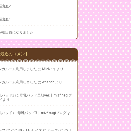
脳出血2
脳出血1
が脳出血になりました
最近のコメント
ンガルーム利用しました
に
MizNagi
より
ンガルーム利用しました
に
Atlantic
より
乳パッド3
に
母乳パッド貝殻ver. | miz*nagiブ
グ
より
乳パッド
に
母乳パッド3 | miz*nagiブログ
よ
ーフパンツ140・110サイズ
に
ハーフパンツ |